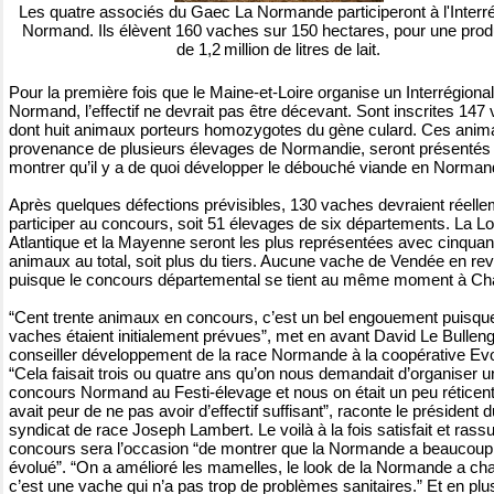
Les quatre associés du Gaec La Normande participeront à l'Interr
Normand. Ils élèvent 160 vaches sur 150 hectares, pour une prod
de 1,2 million de litres de lait.
Pour la première fois que le Maine-et-Loire organise un Interrégional
Normand, l’effectif ne devrait pas être décevant. Sont inscrites 147
dont huit animaux porteurs homozygotes du gène culard. Ces anim
provenance de plusieurs élevages de Normandie, seront présentés
montrer qu’il y a de quoi développer le débouché viande en Norman
Après quelques défections prévisibles, 130 vaches devraient réell
participer au concours, soit 51 élevages de six départements. La Lo
Atlantique et la Mayenne seront les plus représentées avec cinquan
animaux au total, soit plus du tiers. Aucune vache de Vendée en re
puisque le concours départemental se tient au même moment à Cha
“Cent trente animaux en concours, c’est un bel engouement puisqu
vaches étaient initialement prévues”, met en avant David Le Bulleng
conseiller développement de la race Normande à la coopérative Evo
“Cela faisait trois ou quatre ans qu’on nous demandait d’organiser 
concours Normand au Festi-élevage et nous on était un peu réticent
avait peur de ne pas avoir d’effectif suffisant”, raconte le président d
syndicat de race Joseph Lambert. Le voilà à la fois satisfait et rass
concours sera l’occasion “de montrer que la Normande a beaucoup
évolué”. “On a amélioré les mamelles, le look de la Normande a cha
c’est une vache qui n’a pas trop de problèmes sanitaires.” Et en plus