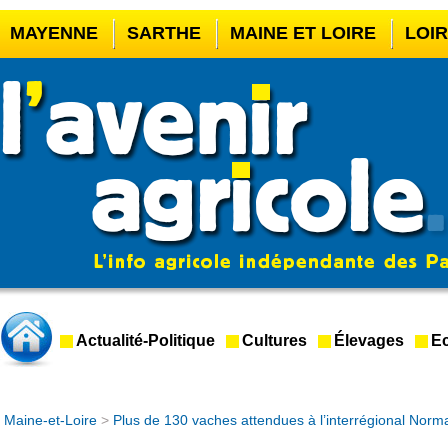
MAYENNE
SARTHE
MAINE ET LOIRE
LOI
CASINO EN LIGNE
MEILLEUR BOOKMAKER HOR
CASINO EN LIGNE FRANCE LÉGAL
CASINO EN 
CRYPTO CASINO
Actualité-Politique
Cultures
Élevages
Ec
Maine-et-Loire
>
Plus de 130 vaches attendues à l’interrégional Nor