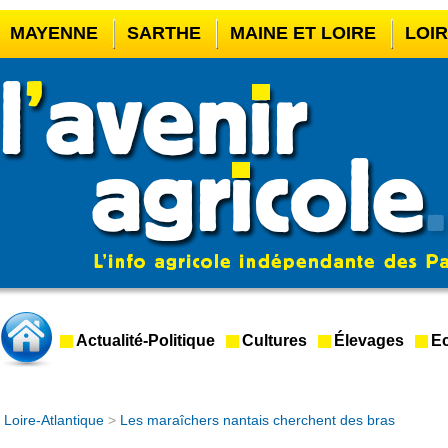
MAYENNE
SARTHE
MAINE ET LOIRE
LOI
CASINO EN LIGNE
MEILLEUR BOOKMAKER HOR
CASINO EN LIGNE FRANCE LÉGAL
CASINO EN 
CRYPTO CASINO
Actualité-Politique
Cultures
Élevages
Ec
Loire-Atlantique
>
Les maraîchers nantais cherchent des bras