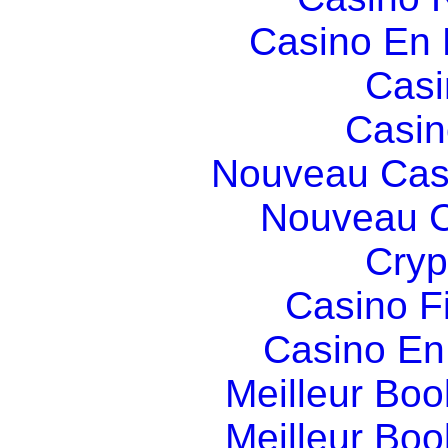
Casino En
Casi
Casin
Nouveau Cas
Nouveau C
Cryp
Casino F
Casino En
Meilleur Boo
Meilleur Boo