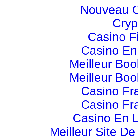
Nouveau C
Cryp
Casino F
Casino En
Meilleur Boo
Meilleur Boo
Casino Fr
Casino Fr
Casino En L
Meilleur Site D