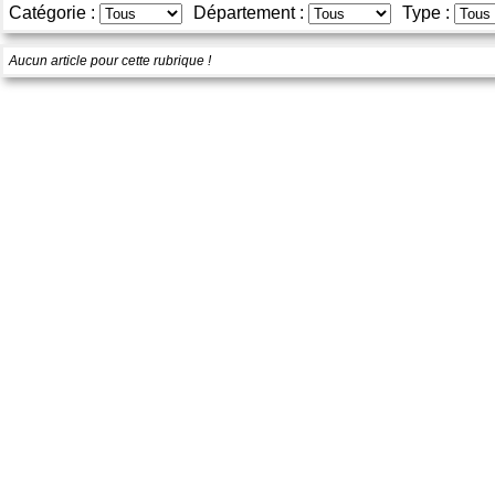
Catégorie :
Département :
Type :
Aucun article pour cette rubrique !