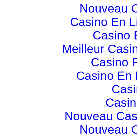
Nouveau C
Casino En L
Casino 
Meilleur Casi
Casino R
Casino En
Casi
Casin
Nouveau Cas
Nouveau C