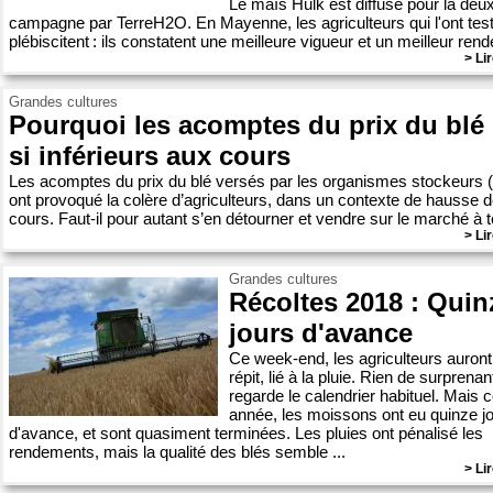
Le maïs Hulk est diffusé pour la de
campagne par TerreH2O. En Mayenne, les agriculteurs qui l'ont test
plébiscitent : ils constatent une meilleure vigueur et un meilleur ren
> Lir
Grandes cultures
Pourquoi les acomptes du prix du blé
si inférieurs aux cours
Les acomptes du prix du blé versés par les organismes stockeurs 
ont provoqué la colère d’agriculteurs, dans un contexte de hausse 
cours. Faut-il pour autant s’en détourner et vendre sur le marché à 
> Lir
Grandes cultures
Récoltes 2018 : Quin
jours d'avance
Ce week-end, les agriculteurs auront
répit, lié à la pluie. Rien de surprenan
regarde le calendrier habituel. Mais c
année, les moissons ont eu quinze j
d'avance, et sont quasiment terminées. Les pluies ont pénalisé les
rendements, mais la qualité des blés semble ...
> Lir