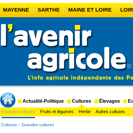
MAYENNE
SARTHE
MAINE ET LOIRE
LOI
CASINO EN LIGNE
MEILLEUR BOOKMAKER HOR
CASINO EN LIGNE FRANCE LÉGAL
CASINO EN 
CRYPTO CASINO
Actualité-Politique
Cultures
Élevages
Ec
Grandes cultures
Fruits et légumes
Herbe
Autres cultures
Cultures
>
Grandes cultures