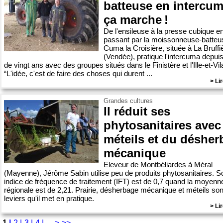
batteuse en intercum
ça marche !
De l'ensileuse à la presse cubique e
passant par la moissonneuse-batteus
Cuma la Croisière, située à La Bruffi
(Vendée), pratique l'intercuma depuis
de vingt ans avec des groupes situés dans le Finistère et l'Ille-et-Vil
“L'idée, c'est de faire des choses qui durent ...
> Lir
Grandes cultures
Il réduit ses
phytosanitaires avec
méteils et du désher
mécanique
Eleveur de Montbéliardes à Méral
(Mayenne), Jérôme Sabin utilise peu de produits phytosanitaires. S
indice de fréquence de traitement (IFT) est de 0,7 quand la moyenn
régionale est de 2,21. Prairie, désherbage mécanique et méteils son
leviers qu'il met en pratique.
> Lir
1
|
2 |
3 |
4 |
...
>
>>