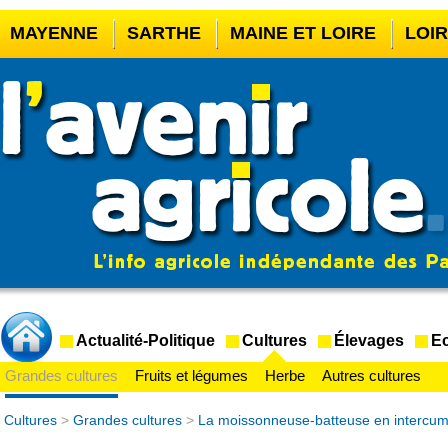
MAYENNE
SARTHE
MAINE ET LOIRE
LOI
CASINO EN LIGNE
MEILLEUR BOOKMAKER HOR
CASINO EN LIGNE FRANCE LÉGAL
CASINO EN 
CRYPTO CASINO
Actualité-Politique
Cultures
Élevages
Ec
Grandes cultures
Fruits et légumes
Herbe
Autres cultures
Cultures
>
Grandes cultures
>
La moissonneuse-batteuse en intercum