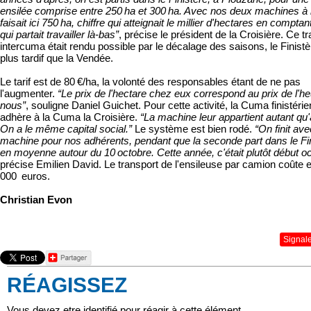
ensilée comprise entre 250 ha et 300 ha. Avec nos deux machines à
faisait ici 750 ha, chiffre qui atteignait le millier d'hectares en comptan
qui partait travailler là-bas”
, précise le président de la Croisière. Ce tr
intercuma était rendu possible par le décalage des saisons, le Finistè
plus tardif que la Vendée.
Le tarif est de 80 €/ha, la volonté des responsables étant de ne pas
l'augmenter.
“Le prix de l'hectare chez eux correspond au prix de l'h
nous”
, souligne Daniel Guichet. Pour cette activité, la Cuma finistéri
adhère à la Cuma la Croisière.
“La machine leur appartient autant qu
On a le même capital social.”
Le système est bien rodé.
“On finit av
machine pour nos adhérents, pendant que la seconde part dans le Fin
en moyenne autour du 10 octobre. Cette année, c'était plutôt début o
précise Emilien David. Le transport de l'ensileuse par camion coûte 
000 euros.
Christian Evon
Signal
RÉAGISSEZ
Vous devez etre identifié pour réagir à cette élément.