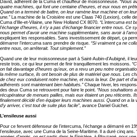
David, adhérent de la Cuma et chauffeur de moissonneuse.
“Nous a
quatre machines, qui font une centaine d'heures, et eux nous en prêt
Quand on a terminé de battre, on leur ramène leur machine et on leur
une.”
La machine de la Croisière est une Claas 740 (Lexion), celle de
Cuma d'Ille-et-Vilaine, une New Holland CX 8070.
“L'intercuma est b
l'échange d'heures, il n'y a pas d'échange financier entre nous. Ce 
nous permet d'avoir une machine supplémentaire, sans avoir à l'amor
expliquent les responsables. Sans investissement de départ, ça per
démarrer l'intercuma sans prendre de risque.
“Si vraiment ça ne colla
entre nous, on arrêterait. Tout simplement.”
Quand une de leur moissonneuse part à Saint-Aubin-d'Aubigné, il leu
reste trois, ce qui leur permet de finir tranquillement les moissons.
“
on fait davantage d'heures qu'eux, on a revu un peu notre organisati
la même surface, ils ont besoin de plus de matériel que nous. Les ch
de chez eux conduisent notre machine, et nous la leur. De part et d'au
adhérents sont maintenant bien habitués.”
Chaque hiver, les respons
des deux Cuma se retrouvent pour faire le point.
“Nous souhaitions a
récupérateur de menues pailles, mais eux étaient un peu réticents. Il
finalement décidé d'en équiper leurs machines aussi. Quand on a la 
d'y arriver, c'est tout de suite plus facile”
, avance Daniel Guichet.
L’ensileuse aussi
Pour ce fervent défenseur de l'intercuma, l'échange a démarré en 1
l'ensileuse, avec une Cuma de la Seine-Maritime. Il a duré cinq ans.
années d'après, on est partis dans le Finistère, à Plouzané, pour une