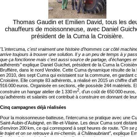
Thomas Gaudin et Emilien David, tous les de
chauffeurs de moissonneuse, avec Daniel Guiche
président de la Cuma la Croisière.
"L
'in
tercuma, c'est vraiment une histoire d'hommes car côté machin
arrive toujours à trouver une solution. Il y a un peu de temps à y pas
que ça fonctionne mais c'est aussi source de partage, d'échanges en
adhérents”
explique Daniel Guichet, président de la Cuma la Croisièr
Bruffière, dans le nord Vendée. Cette Cuma dynamique résulte de la 
en 2010, des sept Cuma qui existaient sur la commune, en gardant ce
Croisière. Elle compte 83 adhérents, a réalisé en 2015 un chiffre d'af
916 000 euros. Organisée en sections, elle possède 244 matériels. Ell
2
construire un hangar atelier de 1 330 m
, d'un coût de 650 000 euros,
qu'adhérents et salariés ont contribué à construire en donnant de leu
Cinq campagnes déjà réalisées
Pour la moissonneuse-batteuse, l'intercuma se pratique avec une 
Saint-Aubin-d'Aubigné, en Ille-et-Vilaine. Les deux Cuma sont distan
d'environ 200 km, ce qui correspond à sept heures de route.
“On se 
le trajet et on se retrouve à mi-chemin, à Châteaubriant”
, explique Em