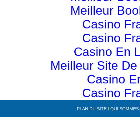
Meilleur Boo
Casino Fr
Casino Fr
Casino En L
Meilleur Site D
Casino E
Casino Fr
PLAN DU SITE
I
QUI SOMMES