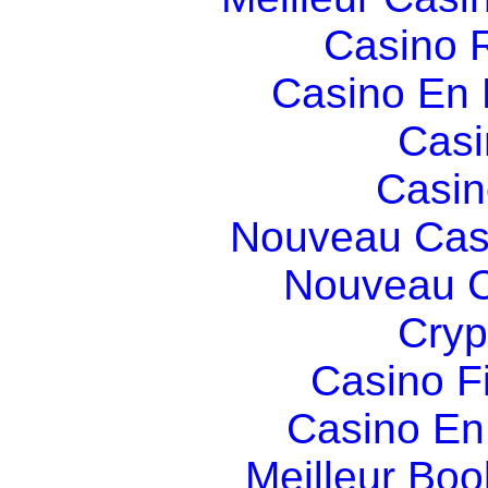
Casino R
Casino En
Casi
Casin
Nouveau Cas
Nouveau C
Cryp
Casino F
Casino En
Meilleur Boo