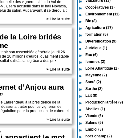
Viticulture (11)
sionnelle des vignerons bio du Val de
-VL), sera accueilli dans le hall Novaxia,
Coopératives (3)
elui du salon. Auparavant, il se déroulait
Environnement (11)
> Lire la suite
Bio (8)
Agriculture (17)
formation (5)
de la Loire bridés
Diversification (9)
ume
Juridique (1)
t tenir son assemblée générale jeudi 26
Eau (6)
res de 20 millions d'euros, quasiment stable
sultat satisfaisant grâce à des prix
femmes (2)
Loire Atlantique (2)
> Lire la suite
Mayenne (2)
Santé (2)
ernet d’Anjou aura
Sarthe (2)
”
Lait (8)
ice Laurendeau à la présidence de la
Production laitière (9)
 dossier à traiter pour ce vigneron de
Abeilles (1)
régulation pour la production de cabernet
Viande (6)
> Lire la suite
Salons (5)
Emploi (3)
e
i appartient le mot
hors champ (2)