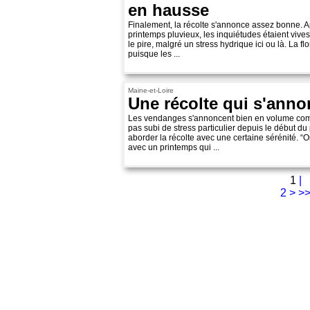
en hausse
Finalement, la récolte s'annonce assez bonne. Ap
printemps pluvieux, les inquiétudes étaient vives
le pire, malgré un stress hydrique ici ou là. La fl
puisque les ...
Maine-et-Loire
Une récolte qui s'ann
Les vendanges s'annoncent bien en volume comm
pas subi de stress particulier depuis le début d
aborder la récolte avec une certaine sérénité. “
avec un printemps qui ...
1
|
2
>
>