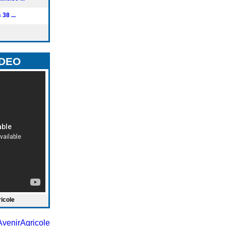
38 ...
IDEO
ricole
venirAgricole