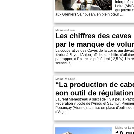
interprofes
Loire (AIVB
qui jouxte c
aux Greniers Saint-Jean, en plein cœur ...
Maine-et-Loire
Les chiffres des caves 
par le manque de vol
La coopérative des Caves de la Loire, qui devai
février à Faye-d'Anjou, affiche un chiffre d'affai
par rapport à l'exercice précédent (-2,5 %). Un ré
soutenus, ...
Maine-et-Loire
“La production de cab
son outil de régulation
Laurent Ménestreau a succédé il y a peu à Patr
Fédération viticole de l'Anjou et Saumur. Premier
Pouançay (Vienne), la mise en place d'outils de 
d'Anjou.
Maine-et-Loir
“A qu