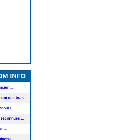
OM INFO
cien ...
hent des bras
cours ...
reconnues ...
 ...
noise ...