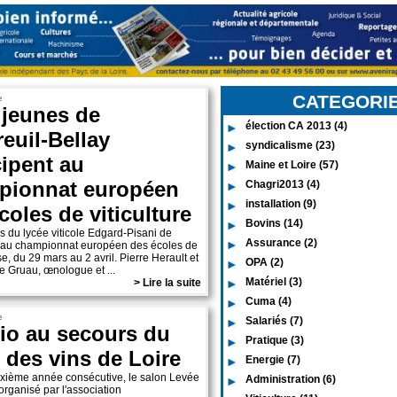
CATEGORI
e
jeunes de
élection CA 2013 (4)
euil-Bellay
syndicalisme (23)
cipent au
Maine et Loire (57)
pionnat européen
Chagri2013 (4)
installation (9)
coles de viticulture
Bovins (14)
 du lycée viticole Edgard-Pisani de
Assurance (2)
er au championnat européen des écoles de
, du 29 mars au 2 avril. Pierre Herault et
OPA (2)
 Gruau, œnologue et ...
Matériel (3)
> Lire la suite
Cuma (4)
e
Salariés (7)
io au secours du
Pratique (3)
 des vins de Loire
Energie (7)
uxième année consécutive, le salon Levée
Administration (6)
 organisé par l'association