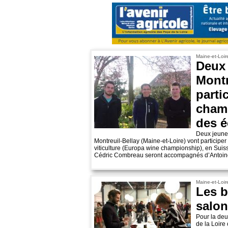
Maine-et-Loir
Deux 
Montr
parti
cham
des é
Deux jeunes
Montreuil-Bellay (Maine-et-Loire) vont particip
viticulture (Europa wine championship), en Suisse
Cédric Combreau seront accompagnés d’Antoine
Maine-et-Loir
Les b
salon
Pour la de
de la Loire