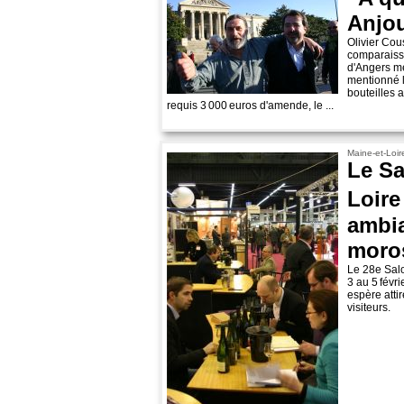
Anjo
Olivier Cou
comparaissa
d'Angers m
mentionné l
bouteilles 
requis 3 000 euros d'amende, le ...
Maine-et-Loir
Le Sa
Loir
ambia
moro
Le 28e Salo
3 au 5 févr
espère atti
visiteurs.