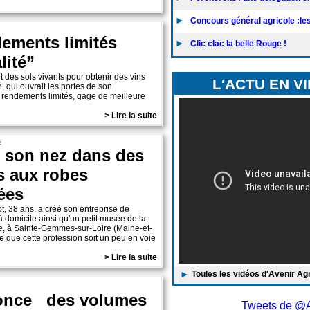
Concours général agricole :les 
dements limités
Clic clac la belle Rouge !
lité”
t des sols vivants pour obtenir des vins
L′ACTU EN V
, qui ouvrait les portes de son
s rendements limités, gage de meilleure
> Lire la suite
e
t son nez dans des
s aux robes
ées
, 38 ans, a créé son entreprise de
 domicile ainsi qu'un petit musée de la
e, à Sainte-Gemmes-sur-Loire (Maine-et-
e que cette profession soit un peu en voie
> Lire la suite
Toules les vidéos d′Avenir Ag
nnonce des volumes
Tweets de @A