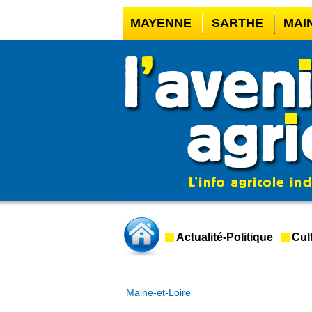
MAYENNE
SARTHE
MAI
CASINO EN LIGNE
MEILLE
CASINO EN LIGNE FRANCE 
CRYPTO CASINO
Actualité-Politique
Cul
Maine-et-Loire