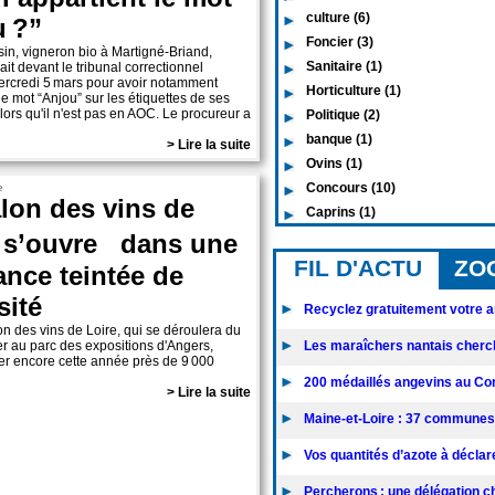
culture (6)
u ?”
Foncier (3)
sin, vigneron bio à Martigné-Briand,
Sanitaire (1)
it devant le tribunal correctionnel
ercredi 5 mars pour avoir notamment
Horticulture (1)
e mot “Anjou” sur les étiquettes de ses
alors qu'il n'est pas en AOC. Le procureur a
Politique (2)
banque (1)
> Lire la suite
Ovins (1)
Concours (10)
e
lon des vins de
Caprins (1)
e s’ouvre dans une
FIL D'ACTU
ZO
nce teintée de
sité
Recyclez gratuitement votre an
n des vins de Loire, qui se déroulera du
ier au parc des expositions d'Angers,
Les maraîchers nantais cherc
rer encore cette année près de 9 000
200 médaillés angevins au Con
> Lire la suite
Maine-et-Loire : 37 communes 
Vos quantités d’azote à déclarer
Percherons : une délégation chi