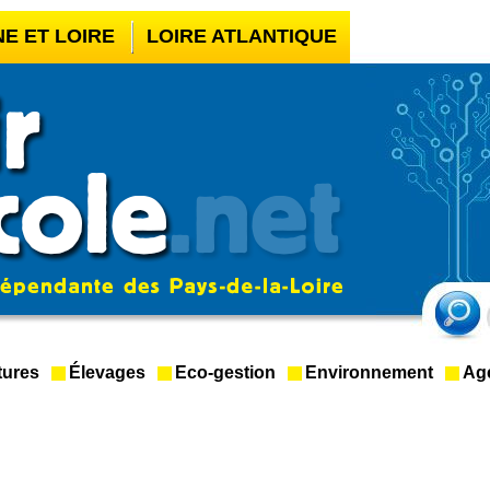
NE ET LOIRE
LOIRE ATLANTIQUE
UR BOOKMAKER HORS ARJEL
LÉGAL
CASINO EN LIGNE FIABLE
tures
Élevages
Eco-gestion
Environnement
Ag