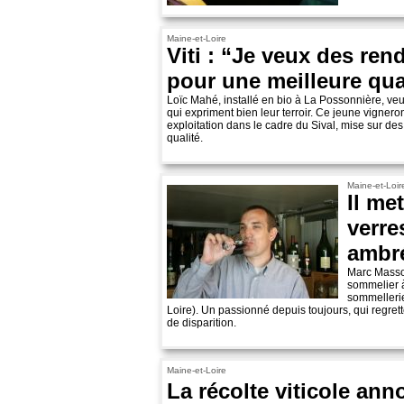
Maine-et-Loire
Viti : “Je veux des ren
pour une meilleure qua
Loïc Mahé, installé en bio à La Possonnière, veu
qui expriment bien leur terroir. Ce jeune vigneron
exploitation dans le cadre du Sival, mise sur de
qualité.
Maine-et-Loir
Il me
verre
ambr
Marc Massot
sommelier à
sommelleri
Loire). Un passionné depuis toujours, qui regrett
de disparition.
Maine-et-Loire
La récolte viticole a