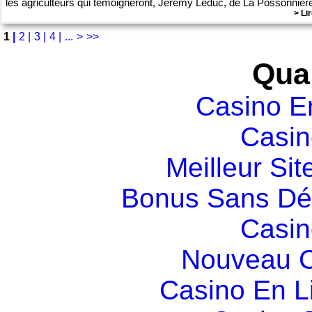
les agriculteurs qui témoigneront, Jérémy Leduc, de La Possonnièr
> Lir
1
|
2 |
3 |
4 |
...
>
>>
Qual
Casino E
Casin
Meilleur Sit
Bonus Sans Dé
Casin
Nouveau C
Casino En L