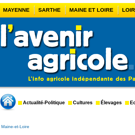
MAYENNE
SARTHE
MAINE ET LOIRE
LOI
CASINO EN LIGNE
MEILLEUR BOOKMAKER HOR
CASINO EN LIGNE FRANCE LÉGAL
CASINO EN 
CRYPTO CASINO
Actualité-Politique
Cultures
Élevages
Ec
Maine-et-Loire