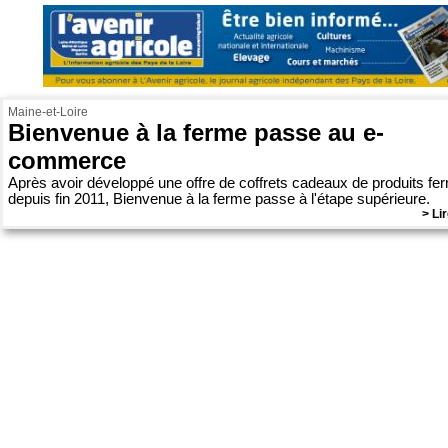
Maine-et-Loire
Bienvenue à la ferme passe au e-
commerce
Après avoir développé une offre de coffrets cadeaux de produits fe
depuis fin 2011, Bienvenue à la ferme passe à l'étape supérieure.
> Lir