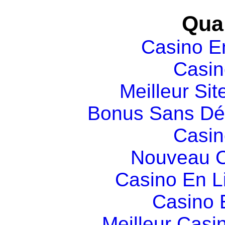
Qual
Casino E
Casin
Meilleur Sit
Bonus Sans Dé
Casin
Nouveau C
Casino En L
Casino 
Meilleur Casi