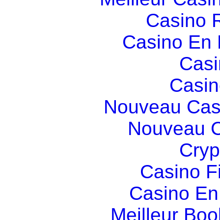
Casino R
Casino En
Casi
Casin
Nouveau Cas
Nouveau C
Cryp
Casino F
Casino En
Meilleur Boo