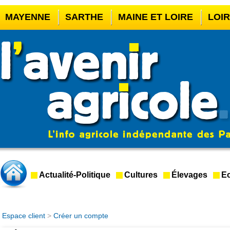
MAYENNE
SARTHE
MAINE ET LOIRE
LOI
CASINO EN LIGNE
MEILLEUR BOOKMAKER HOR
CASINO EN LIGNE FRANCE LÉGAL
CASINO EN 
CRYPTO CASINO
Actualité-Politique
Cultures
Élevages
Ec
Espace client
>
Créer un compte