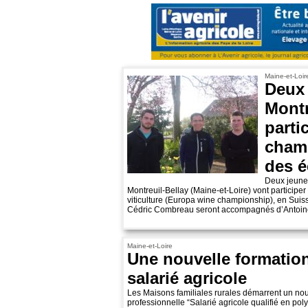
Maine-et-Loir
Deux 
Montr
parti
cham
des é
Deux jeunes
Montreuil-Bellay (Maine-et-Loire) vont particip
viticulture (Europa wine championship), en Suisse
Cédric Combreau seront accompagnés d’Antoine
Maine-et-Loire
Une nouvelle formatio
salarié agricole
Les Maisons familiales rurales démarrent un nouv
professionnelle “Salarié agricole qualifié en poly