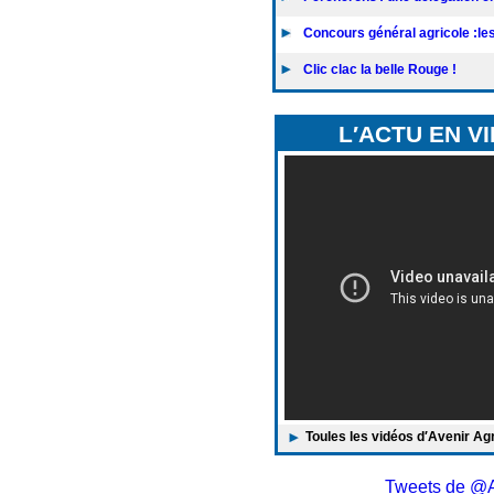
Concours général agricole :les 
Clic clac la belle Rouge !
L′ACTU EN V
Toules les vidéos d′Avenir Ag
Tweets de @A