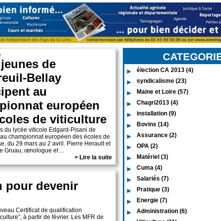
CATEGORI
e
jeunes de
élection CA 2013 (4)
euil-Bellay
syndicalisme (23)
cipent au
Maine et Loire (57)
pionnat européen
Chagri2013 (4)
installation (9)
coles de viticulture
Bovins (14)
 du lycée viticole Edgard-Pisani de
Assurance (2)
er au championnat européen des écoles de
, du 29 mars au 2 avril. Pierre Herault et
OPA (2)
 Gruau, œnologue et ...
Matériel (3)
> Lire la suite
Cuma (4)
Salariés (7)
n pour devenir
Pratique (3)
Energie (7)
eau Certificat de qualification
Administration (6)
culture”, à partir de février. Les MFR de