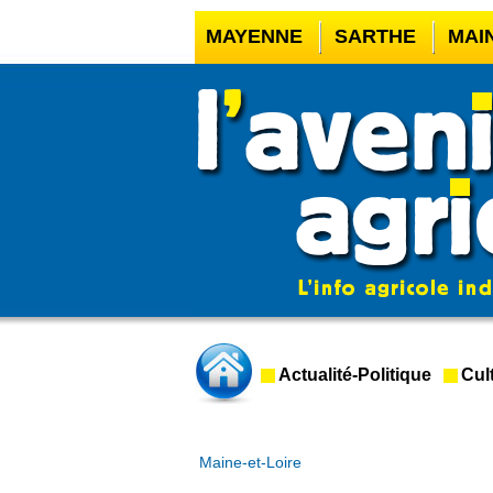
MAYENNE
SARTHE
MAI
CASINO EN LIGNE
MEILLE
CASINO EN LIGNE FRANCE 
CRYPTO CASINO
Actualité-Politique
Cul
Maine-et-Loire