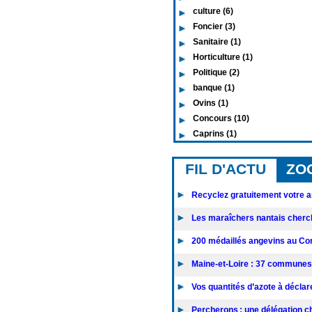
culture (6)
Foncier (3)
Sanitaire (1)
Horticulture (1)
Politique (2)
banque (1)
Ovins (1)
Concours (10)
Caprins (1)
FIL D'ACTU
ZO
Recyclez gratuitement votre an
Les maraîchers nantais cherc
200 médaillés angevins au Con
Maine-et-Loire : 37 communes 
Vos quantités d’azote à déclarer
Percherons : une délégation chi