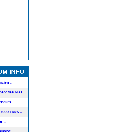
OM INFO
cien ...
hent des bras
cours ...
reconnues ...
 ...
noise ...