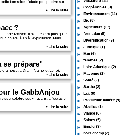
Viticulture (11)
cette formation.L'étude prospective sur
Coopératives (3)
> Lire la suite
Environnement (11)
Bio (8)
Gaec ?
Agriculture (17)
formation (5)
 Forte-Maison, il n'en restera plus qu'un
 un nouvel élan à l'exploitation. Mais
Diversification (9)
> Lire la suite
Juridique (1)
Eau (6)
femmes (2)
a se prépare"
Loire Atlantique (2)
e drainoise, à Drain (Maine-et-Loire).
Mayenne (2)
> Lire la suite
Santé (2)
Sarthe (2)
our le GabbAnjou
Lait (8)
stes a célébré ses vingt ans, à l'occasion
Production laitière (9)
Abeilles (1)
> Lire la suite
Viande (6)
Salons (5)
Emploi (3)
hors champ (2)