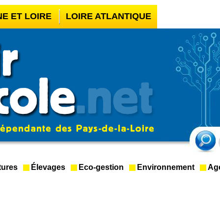
NE ET LOIRE
LOIRE ATLANTIQUE
UR BOOKMAKER HORS ARJEL
LÉGAL
CASINO EN LIGNE FIABLE
tures
Élevages
Eco-gestion
Environnement
Ag