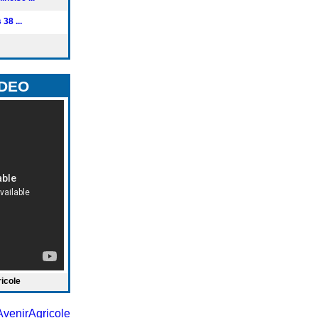
38 ...
IDEO
ricole
venirAgricole