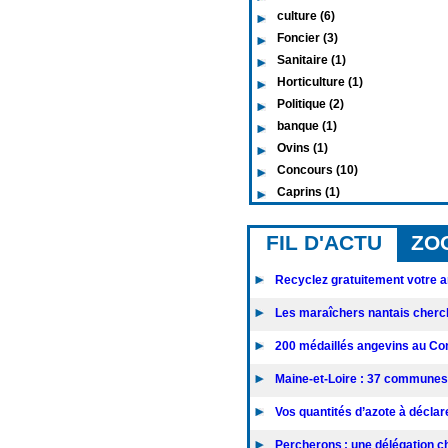
culture (6)
Foncier (3)
Sanitaire (1)
Horticulture (1)
Politique (2)
banque (1)
Ovins (1)
Concours (10)
Caprins (1)
FIL D'ACTU
ZO
Recyclez gratuitement votre an
Les maraîchers nantais cherc
200 médaillés angevins au Con
Maine-et-Loire : 37 communes 
Vos quantités d’azote à déclarer
Percherons : une délégation chi