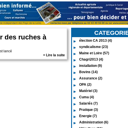
CATEGORI
er des ruches à
élection CA 2013 (4)
syndicalisme (23)
st lancé
Maine et Loire (57)
> Lire la suite
Chagri2013 (4)
installation (9)
Bovins (14)
Assurance (2)
OPA (2)
Matériel (3)
Cuma (4)
Salariés (7)
Pratique (3)
Energie (7)
Administration (6)