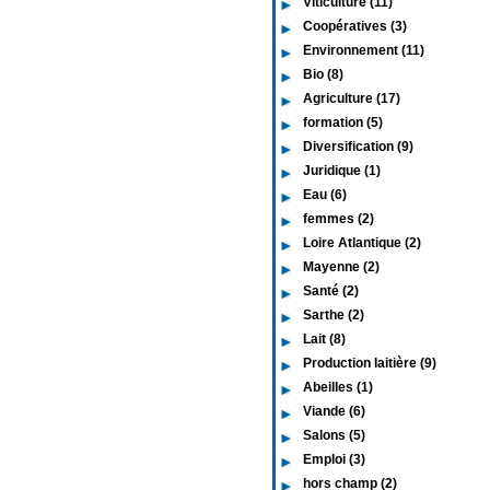
Viticulture (11)
Coopératives (3)
Environnement (11)
Bio (8)
Agriculture (17)
formation (5)
Diversification (9)
Juridique (1)
Eau (6)
femmes (2)
Loire Atlantique (2)
Mayenne (2)
Santé (2)
Sarthe (2)
Lait (8)
Production laitière (9)
Abeilles (1)
Viande (6)
Salons (5)
Emploi (3)
hors champ (2)