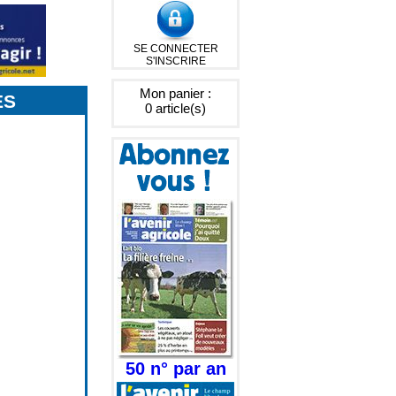
SE CONNECTER
S'INSCRIRE
Mon panier :
ES
0 article(s)
50 n° par an