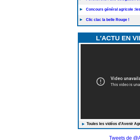
Concours général agricole :les 
Clic clac la belle Rouge !
L′ACTU EN V
Toules les vidéos d′Avenir Ag
Tweets de @A