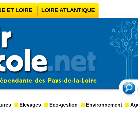
NE ET LOIRE
LOIRE ATLANTIQUE
UR BOOKMAKER HORS ARJEL
LÉGAL
CASINO EN LIGNE FIABLE
tures
Élevages
Eco-gestion
Environnement
Ag