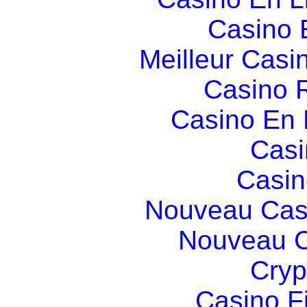
Casino 
Meilleur Casi
Casino R
Casino En
Casi
Casin
Nouveau Cas
Nouveau C
Cryp
Casino F