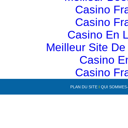
Casino Fr
Casino Fr
Casino En L
Meilleur Site D
Casino E
Casino Fr
PLAN DU SITE
I
QUI SOMMES