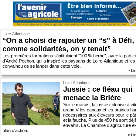
Loire-Atlantique
“On a choisi de rajouter un “s” à Défi,
comme solidarités, on y tenait”
Les premières formations s’intitulaient “100 % herbe”, avec la partic
d’André Pochon, qui a inspiré les paysans de Loire-Atlantique et les
convaincu de se lancer dans cette voie.
> Lir
Loire-Atlantique
Jussie : ce fléau qui
menace la Brière
Sur le marais, la jussie colonise à vi
grand V les canaux et les prairies h
nécessaires aux éleveurs pour le pâ
et la fauche. Plus de 450 ha sont déj
envahis. La Chambre d'agriculture e
plan d'action.
> Lir