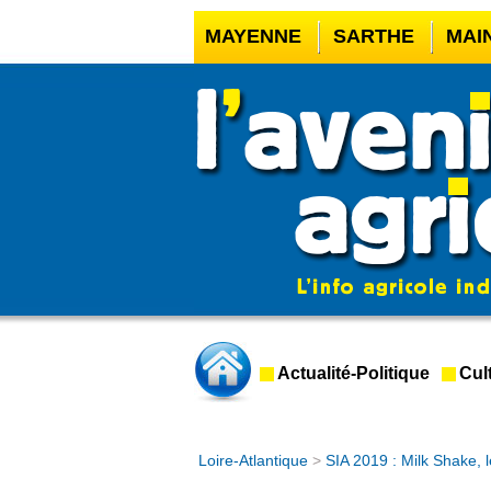
MAYENNE
SARTHE
MAI
CASINO EN LIGNE
MEILLE
CASINO EN LIGNE FRANCE 
CRYPTO CASINO
Actualité-Politique
Cul
Loire-Atlantique
>
SIA 2019 : Milk Shake,