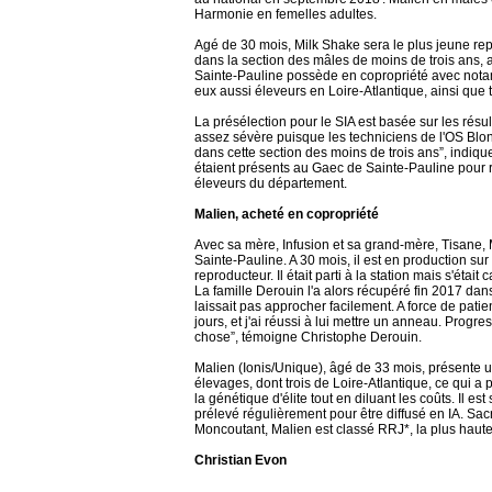
Harmonie en femelles adultes.
Agé de 30 mois, Milk Shake sera le plus jeune rep
dans la section des mâles de moins de trois ans, 
Sainte-Pauline possède en copropriété avec not
eux aussi éleveurs en Loire-Atlantique, ainsi que 
La présélection pour le SIA est basée sur les résul
assez sévère puisque les techniciens de l'OS Blon
dans cette section des moins de trois ans”, indique
étaient présents au Gaec de Sainte-Pauline pour 
éleveurs du département.
Malien, acheté en copropriété
Avec sa mère, Infusion et sa grand-mère, Tisane, 
Sainte-Pauline. A 30 mois, il est en production sur
reproducteur. Il était parti à la station mais s'étai
La famille Derouin l'a alors récupéré fin 2017 dans 
laissait pas approcher facilement. A force de patie
jours, et j'ai réussi à lui mettre un anneau. Progr
chose”, témoigne Christophe Derouin.
Malien (Ionis/Unique), âgé de 33 mois, présente un p
élevages, dont trois de Loire-Atlantique, ce qui a
la génétique d'élite tout en diluant les coûts. Il e
prélevé régulièrement pour être diffusé en IA. Sa
Moncoutant, Malien est classé RRJ*, la plus haute q
Christian Evon