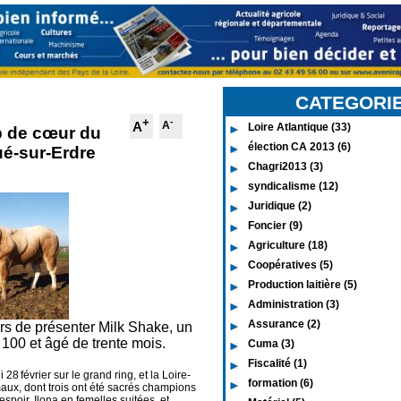
CATEGORI
+
-
A
A
Loire Atlantique (33)
up de cœur du
élection CA 2013 (6)
ué-sur-Erdre
Chagri2013 (3)
syndicalisme (12)
Juridique (2)
Foncier (9)
Agriculture (18)
Coopératives (5)
Production laitière (5)
Administration (3)
Assurance (2)
ers de présenter Milk Shake, un
100 et âgé de trente mois.
Cuma (3)
Fiscalité (1)
8 février sur le grand ring, et la Loire-
formation (6)
aux, dont trois ont été sacrés champions
poir, Ilona en femelles suitées, et