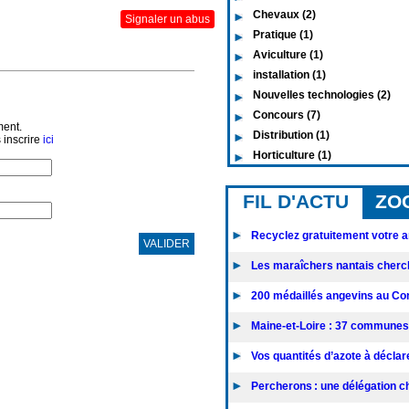
Chevaux (2)
Signaler un abus
Pratique (1)
Aviculture (1)
installation (1)
Nouvelles technologies (2)
Concours (7)
ment.
Distribution (1)
 inscrire
ici
Horticulture (1)
FIL D'ACTU
ZO
Recyclez gratuitement votre an
VALIDER
Les maraîchers nantais cherc
200 médaillés angevins au Con
Maine-et-Loire : 37 communes 
Vos quantités d’azote à déclarer
Percherons : une délégation chi