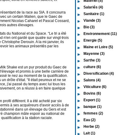
Matériel (5)
Salariés (4)
résentant de la race au SIA. Il concourra
Sanitaire (1)
avec un certain Malien, que le Gaec de
Viande (3)
amment Nicolas Caharel et Pascal Cossard,
trois autres élevages.
Bio (3)
tats du National et du Space. “Le tri a été
Environnement (11)
d n'en ont gardé que quatre sur vingt-trois
Energie (5)
 Christophe Derouin. A la mi-janvier, ils
revoir les animaux présentés par les
Maine et Loire (5)
Mayenne (3)
Sarthe (3)
culture (6)
Milk Shake est un pur produit du Gaec de
 l'élevage et promis à une belle carrière de
Diversification (4)
t cassé le nez au moment de la qualification.
un drôle d'état. “Il était peureux et ne se
Salons (4)
nce, j'ai passé du temps avec lui tous les
Viticulture (6)
essivement, on a réussi à en faire quelque
Bovins (6)
Export (1)
rofil différent. Il a été acheté par six
 permis à ses acquéreurs d'avoir accès à de
banque (1)
st stationné dans un élevage du Gers et est
femmes (2)
cré champion mâle espoir au national de
ualification à la station raciale.
Eau (2)
Herbe (2)
Lait (1)