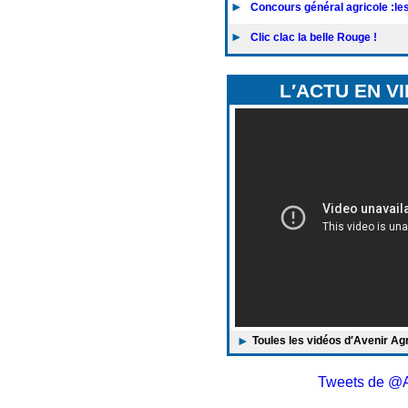
Concours général agricole :les 
Clic clac la belle Rouge !
L′ACTU EN V
Toules les vidéos d′Avenir Ag
Tweets de @A