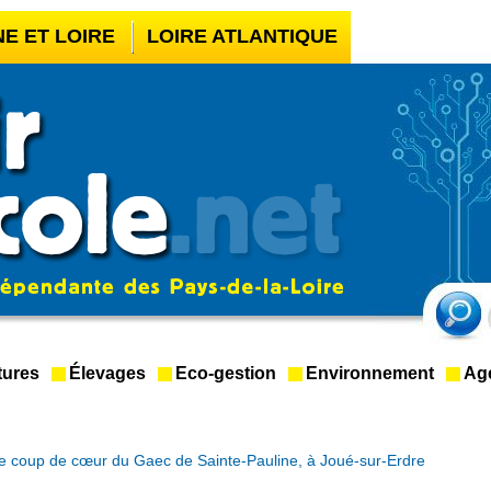
NE ET LOIRE
LOIRE ATLANTIQUE
UR BOOKMAKER HORS ARJEL
LÉGAL
CASINO EN LIGNE FIABLE
tures
Élevages
Eco-gestion
Environnement
Ag
 le coup de cœur du Gaec de Sainte-Pauline, à Joué-sur-Erdre