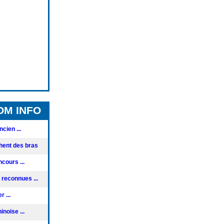
OM INFO
cien ...
hent des bras
cours ...
reconnues ...
 ...
noise ...