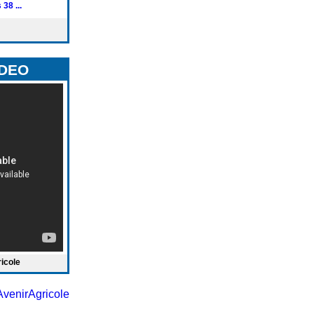
38 ...
IDEO
ricole
venirAgricole