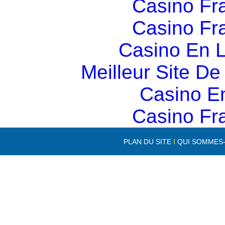
Casino Fr
Casino Fr
Casino En L
Meilleur Site D
Casino E
Casino Fr
PLAN DU SITE
I
QUI SOMMES