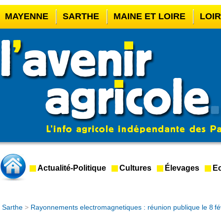
MAYENNE
SARTHE
MAINE ET LOIRE
LOI
CASINO EN LIGNE
MEILLEUR BOOKMAKER HOR
CASINO EN LIGNE FRANCE LÉGAL
CASINO EN 
CRYPTO CASINO
Actualité-Politique
Cultures
Élevages
Ec
Sarthe
>
Rayonnements electromagnetiques : réunion publique le 8 fév