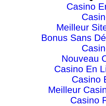
Casino E
Casin
Meilleur Sit
Bonus Sans Dé
Casin
Nouveau C
Casino En L
Casino 
Meilleur Casi
Casino R