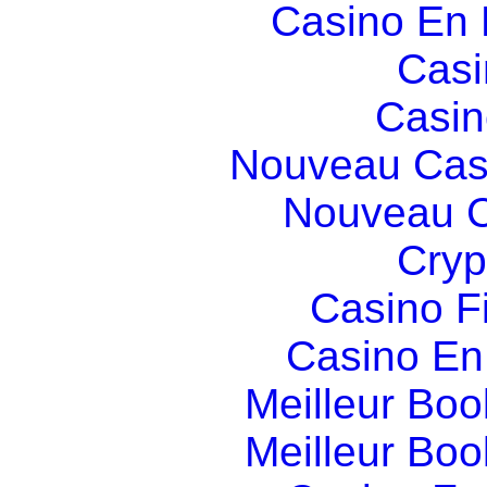
Casino En
Casi
Casin
Nouveau Cas
Nouveau C
Cryp
Casino F
Casino En
Meilleur Boo
Meilleur Boo