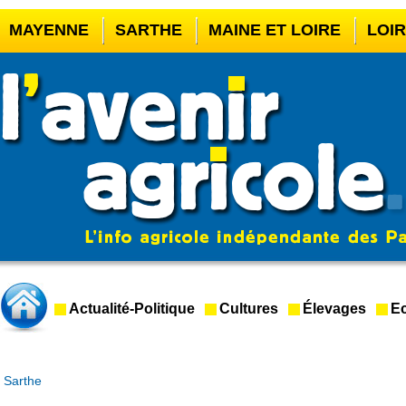
MAYENNE
SARTHE
MAINE ET LOIRE
LOI
CASINO EN LIGNE
MEILLEUR BOOKMAKER HOR
CASINO EN LIGNE FRANCE LÉGAL
CASINO EN 
CRYPTO CASINO
Actualité-Politique
Cultures
Élevages
Ec
Sarthe