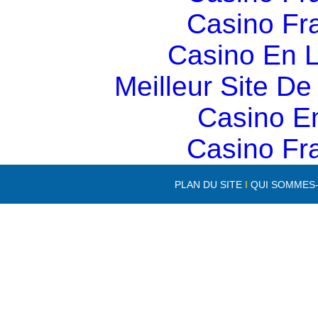
Casino Fr
Casino En L
Meilleur Site D
Casino E
Casino Fr
PLAN DU SITE
I
QUI SOMMES