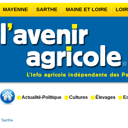
MAYENNE
SARTHE
MAINE ET LOIRE
LOI
CASINO EN LIGNE
MEILLEUR BOOKMAKER HOR
CASINO EN LIGNE FRANCE LÉGAL
CASINO EN 
CRYPTO CASINO
Actualité-Politique
Cultures
Élevages
Ec
Sarthe