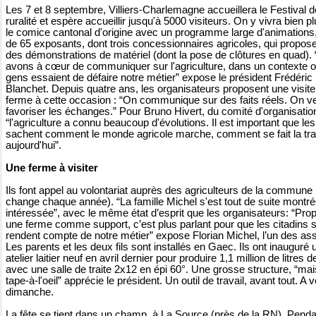
Les 7 et 8 septembre, Villiers-Charlemagne accueillera le Festival d
ruralité et espère accueillir jusqu'à 5000 visiteurs. On y vivra bien p
le comice cantonal d'origine avec un programme large d'animations
de 65 exposants, dont trois concessionnaires agricoles, qui propos
des démonstrations de matériel (dont la pose de clôtures en quad).
avons à cœur de communiquer sur l'agriculture, dans un contexte 
gens essaient de défaire notre métier” expose le président Frédéric
Blanchet. Depuis quatre ans, les organisateurs proposent une visite
ferme à cette occasion : “On communique sur des faits réels. On v
favoriser les échanges.” Pour Bruno Hivert, du comité d'organisatio
“l'agriculture a connu beaucoup d'évolutions. Il est important que le
sachent comment le monde agricole marche, comment se fait la tra
aujourd'hui”.
Une ferme à visiter
Ils font appel au volontariat auprès des agriculteurs de la commune 
change chaque année). “La famille Michel s'est tout de suite montr
intéressée”, avec le même état d’esprit que les organisateurs: “Pro
une ferme comme support, c’est plus parlant pour que les citadins 
rendent compte de notre métier” expose Florian Michel, l’un des as
Les parents et les deux fils sont installés en Gaec. Ils ont inauguré 
atelier laitier neuf en avril dernier pour produire 1,1 million de litres de
avec une salle de traite 2x12 en épi 60°. Une grosse structure, “ma
tape-à-l'oeil” apprécie le président. Un outil de travail, avant tout. A vo
dimanche.
La fête se tient dans un champ, à La Source (près de la RN). Penda