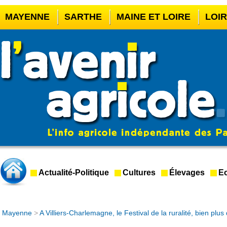
MAYENNE
SARTHE
MAINE ET LOIRE
LOI
CASINO EN LIGNE
MEILLEUR BOOKMAKER HOR
CASINO EN LIGNE FRANCE LÉGAL
CASINO EN 
CRYPTO CASINO
Actualité-Politique
Cultures
Élevages
Ec
Mayenne
>
A Villiers-Charlemagne, le Festival de la ruralité, bien plu