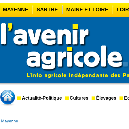
MAYENNE
SARTHE
MAINE ET LOIRE
LOI
CASINO EN LIGNE
MEILLEUR BOOKMAKER HOR
CASINO EN LIGNE FRANCE LÉGAL
CASINO EN 
CRYPTO CASINO
Actualité-Politique
Cultures
Élevages
Ec
Mayenne