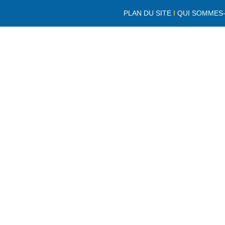
PLAN DU SITE
I
QUI SOMMES