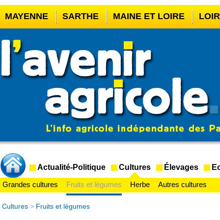
MAYENNE
SARTHE
MAINE ET LOIRE
LOI
CASINO EN LIGNE
MEILLEUR BOOKMAKER HOR
CASINO EN LIGNE FRANCE LÉGAL
CASINO EN 
CRYPTO CASINO
Actualité-Politique
Cultures
Élevages
Ec
Grandes cultures
Fruits et légumes
Herbe
Autres cultures
Cultures
>
Fruits et légumes