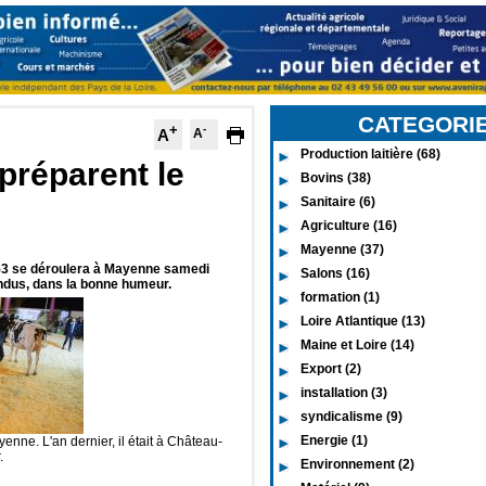
CATEGORI
+
-
A
A
Production laitière (68)
préparent le
Bovins (38)
Sanitaire (6)
Agriculture (16)
Mayenne (37)
53 se déroulera à Mayenne samedi
Salons (16)
ndus, dans la bonne humeur.
formation (1)
Loire Atlantique (13)
Maine et Loire (14)
Export (2)
installation (3)
syndicalisme (9)
Energie (1)
nne. L'an dernier, il était à Château-
.
Environnement (2)