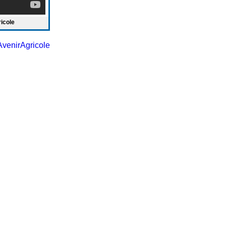
ricole
venirAgricole