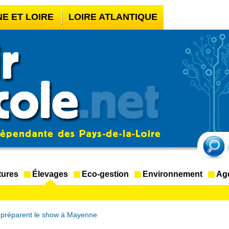
NE ET LOIRE
LOIRE ATLANTIQUE
UR BOOKMAKER HORS ARJEL
LÉGAL
CASINO EN LIGNE FIABLE
tures
Élevages
Eco-gestion
Environnement
Ag
n préparent le show à Mayenne