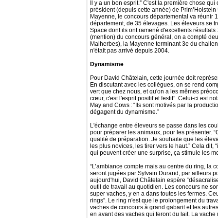
Il y a un bon esprit.” C'est la première chose q
président (depuis cette année) de Prim’Holstei
Mayenne, le concours départemental va réunir 
département, de 35 élevages. Les éleveurs se t
Space dont ils ont ramené d'excellents résultats
(mention) du concours général, on a compté deu
Malherbes), la Mayenne terminant 3e du challeng
n'était pas arrivé depuis 2004.
Dynamisme
Pour David Châtelain, cette journée doit représ
En discutant avec les collègues, on se rend comp
vert que chez nous, et qu'on a les mêmes préocc
cœur, c'est l'esprit positif et festif”. Celui-ci es
May and Cows : “Ils sont motivés par la productio
dégagent du dynamisme.”
L'échange entre éleveurs se passe dans les coul
pour préparer les animaux, pour les présenter. 
qualité de préparation. Je souhaite que les éle
les plus novices, les tirer vers le haut.” Cela dit
qui peuvent créer une surprise, ça stimule les me
“L’ambiance compte mais au centre du ring, la 
seront jugées par Sylvain Durand, par ailleurs p
aujourd'hui, David Châtelain espère “désacralise
outil de travail au quotidien. Les concours ne so
super vaches, y en a dans toutes les fermes. Ceu
rings”. Le ring n'est que le prolongement du travai
vaches de concours à grand gabarit et les autres
en avant des vaches qui feront du lait. La vac