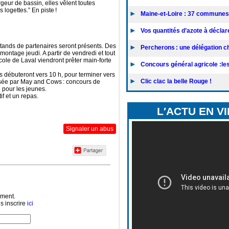
rgeur de bassin, elles vêlent toutes
 logettes.” En piste !
Maine-et-Loire : 37 communes 
Vos quantités d’azote à déclarer
 stands de partenaires seront présents. Des
Percherons : une délégation chi
ontage jeudi. A partir de vendredi et tout
cole de Laval viendront prêter main-forte
Concours général agricole :les 
s débuteront vers 10 h, pour terminer vers
Clic clac la belle Rouge !
osée par May and Cows : concours de
n pour les jeunes.
if et un repas.
L′ACTU EN V
Signaler un abus
ément.
s inscrire
ici