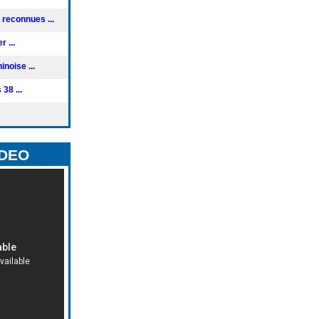
reconnues ...
 ...
noise ...
38 ...
IDEO