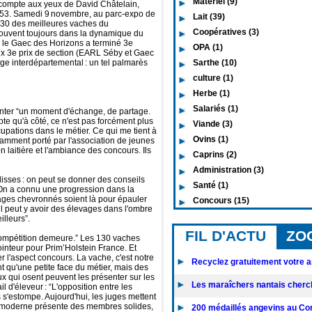
Matériel (9)
ui compte aux yeux de David Châtelain,
n 53. Samedi 9 novembre, au parc-expo de
Lait (39)
130 des meilleures vaches du
Coopératives (3)
rouvent toujours dans la dynamique du
 : le Gaec des Horizons a terminé 3e
OPA (1)
x 3e prix de section (EARL Séby et Gaec
e interdépartemental : un tel palmarès
Sarthe (10)
culture (1)
Herbe (1)
Salariés (1)
enter “un moment d'échange, de partage.
te qu'à côté, ce n'est pas forcément plus
Viande (3)
upations dans le métier. Ce qui me tient à
Ovins (1)
t notamment porté par l'association de jeunes
n laitière et l'ambiance des concours. Ils
Caprins (2)
Administration (3)
isses : on peut se donner des conseils
Santé (1)
“On a connu une progression dans la
vages chevronnés soient là pour épauler
Concours (15)
, “il peut y avoir des élevages dans l'ombre
illeurs”.
FIL D'ACTU
ZO
compétition demeure.” Les 130 vaches
ointeur pour Prim’Holstein France. Et
r l'aspect concours. La vache, c'est notre
Recyclez gratuitement votre an
nt qu'une petite face du métier, mais des
x qui osent peuvent les présenter sur les
Les maraîchers nantais cherc
l d'éleveur : “L'opposition entre les
 s'estompe. Aujourd'hui, les juges mettent
he moderne présente des membres solides,
200 médaillés angevins au Con