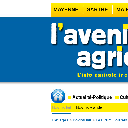
MAYENNE
SARTHE
MAI
CASINO EN LIGNE
MEILLE
CASINO EN LIGNE FRANCE 
CRYPTO CASINO
Actualité-Politique
Cul
Bovins lait
Bovins viande
Élevages
>
Bovins lait
>
Les Prim’Holstei