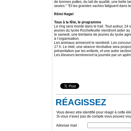
de bonnes pattes, du lait de qualité, une belle la
seules.” “Et les grandes vaches fatiguent dans les
Rémi Hagel
Tous à la fête, le programme
Le ring sera monté dans le hall. Tout autour, 24
jeunes du lycée Rochefeuille viendront aider au m
le samedi, une trentaine de jeunes du lycée agri
à l’organisation.
Les animaux arriveront le vendredi. Les concour
17 h. Le midi, une séance récréative sera prop
présentation par les enfants, et une autre sectio
Les éleveurs termineront la journée par un apérit
RÉAGISSEZ
Vous devez etre identifié pour réagir à cette él
Si vous n'avez pas de compte vous pouvez vou
Adresse mail :