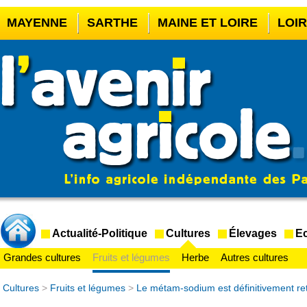
MAYENNE
SARTHE
MAINE ET LOIRE
LOI
CASINO EN LIGNE
MEILLEUR BOOKMAKER HOR
CASINO EN LIGNE FRANCE LÉGAL
CASINO EN 
CRYPTO CASINO
Actualité-Politique
Cultures
Élevages
Ec
Grandes cultures
Fruits et légumes
Herbe
Autres cultures
Cultures
>
Fruits et légumes
>
Le métam-sodium est définitivement ret