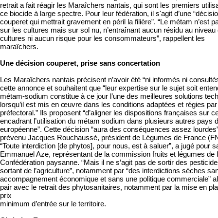
retrait a fait réagir les Maraîchers nantais, qui sont les premiers utili
ce biocide à large spectre. Pour leur fédération, il s'agit d’une “décisi
couperet qui mettrait gravement en péril la filière”. “Le métam n’est pa
sur les cultures mais sur sol nu, n’entraînant aucun résidu au niveau
cultures ni aucun risque pour les consommateurs”, rappellent les
maraîchers.
Une décision couperet, prise sans concertation
Les Maraîchers nantais précisent n’avoir été “ni informés ni consulté
cette annonce et souhaitent que “leur expertise sur le sujet soit enten
métam-sodium constitue à ce jour l’une des meilleures solutions tec
lorsqu’il est mis en œuvre dans les conditions adaptées et régies par
préfectoral.” Ils proposent “d’aligner les dispositions françaises sur ce
encadrant l’utilisation du métam sodium dans plusieurs autres pays d
européenne”. Cette décision “aura des conséquences assez lourdes”
prévenu Jacques Rouchaussé, président de Légumes de France (F
“Toute interdiction [de phytos], pour nous, est à saluer”, a jugé pour s
Emmanuel Aze, représentant de la commission fruits et légumes de 
Confédération paysanne. “Mais il ne s’agit pas de sortir des pesticid
sortant de l’agriculture”, notamment par “des interdictions sèches sa
accompagnement économique et sans une politique commerciale” al
pair avec le retrait des phytosanitaires, notamment par la mise en pl
prix
minimum d’entrée sur le territoire.