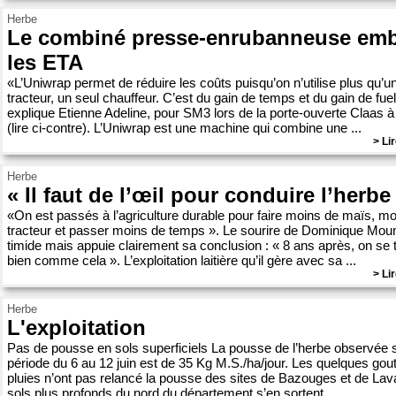
Herbe
Le combiné presse-enrubanneuse emb
les ETA
«L’Uniwrap permet de réduire les coûts puisqu’on n’utilise plus qu’u
tracteur, un seul chauffeur. C’est du gain de temps et du gain de fuel
explique Etienne Adeline, pour SM3 lors de la porte-ouverte Claas à
(lire ci-contre). L’Uniwrap est une machine qui combine une ...
> Lir
Herbe
« Il faut de l’œil pour conduire l’herbe
«On est passés à l’agriculture durable pour faire moins de maïs, m
tracteur et passer moins de temps ». Le sourire de Dominique Moun
timide mais appuie clairement sa conclusion : « 8 ans après, on se 
bien comme cela ». L’exploitation laitière qu’il gère avec sa ...
> Lir
Herbe
L'exploitation
Pas de pousse en sols superficiels La pousse de l’herbe observée s
période du 6 au 12 juin est de 35 Kg M.S./ha/jour. Les quelques gou
pluies n’ont pas relancé la pousse des sites de Bazouges et de Lav
sols plus profonds du nord du département s’en sortent ...