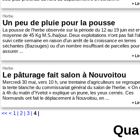
> Lir
Herbe
Un peu de pluie pour la pousse
La pousse de l’herbe observée sur la période du 12 au 19 juin est e
moyenne de 45 Kg M.S./ha/jour. Deux exploitations n’ont pas fait l’o
suivi cette semaine en raison d’un arrêt de la croissance en terres
séchantes (Bazouges) ou d’un nombre insuffisant de parcelles pour
assurer ...
> Lir
Herbe
Le pâturage fait salon à Nouvoitou
Mercredi 30 mai, vers 10 h, une trentaine d’agriculteurs se regroup
la tente blanche du commissariat général du salon de l’herbe. « On e
à 4h du matin d’Yvetot » explique un jeune, les yeux cernés. Ces
Normands ont fait le déplacement à Nouvoitou, en ...
> Lir
<<
<
1 |
2 |
3 |
4
|
Qual