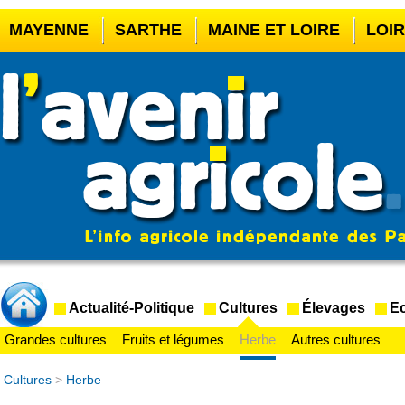
MAYENNE
SARTHE
MAINE ET LOIRE
LOI
CASINO EN LIGNE
MEILLEUR BOOKMAKER HOR
CASINO EN LIGNE FRANCE LÉGAL
CASINO EN 
CRYPTO CASINO
Actualité-Politique
Cultures
Élevages
Ec
Grandes cultures
Fruits et légumes
Herbe
Autres cultures
Cultures
>
Herbe