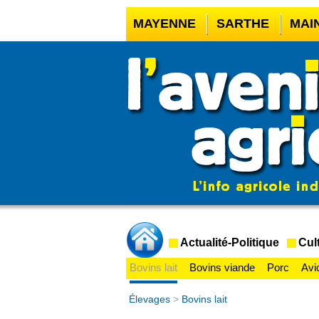
MAYENNE
SARTHE
MAI
CASINO EN LIGNE
MEILLE
CASINO EN LIGNE FRANCE 
CRYPTO CASINO
Actualité-Politique
Cul
Bovins lait
Bovins viande
Porc
Avi
Élevages
>
Bovins lait