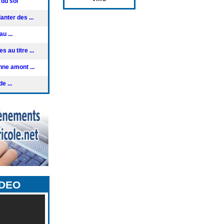
 du sol
anter des ...
u ...
 au titre ...
nne amont ...
e ...
IDEO