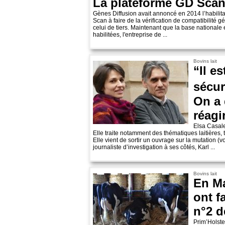
La plateforme GD Scan
Gènes Diffusion avait annoncé en 2014 l’habili
Scan à faire de la vérification de compatibilité
celui de tiers. Maintenant que la base nationale 
habilitées, l'entreprise de ...
Bovins lait
“Il e
sécur
On a 
réagi
Elsa Casale
Elle traite notamment des thématiques laitières,
Elle vient de sortir un ouvrage sur la mutation (vo
journaliste d’investigation à ses côtés, Karl ...
Bovins lait
En Ma
ont fa
n°2 d
Prim’Holst