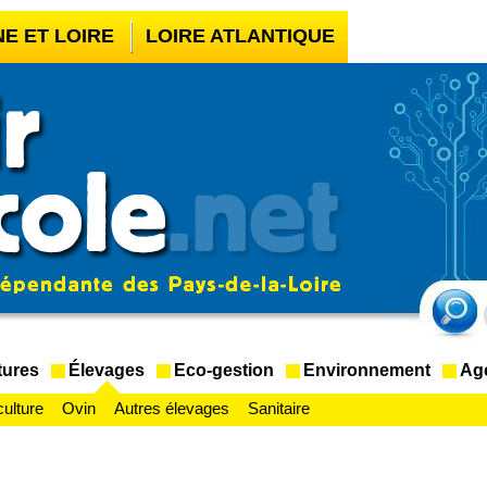
NE ET LOIRE
LOIRE ATLANTIQUE
UR BOOKMAKER HORS ARJEL
LÉGAL
CASINO EN LIGNE FIABLE
tures
Élevages
Eco-gestion
Environnement
Ag
culture
Ovin
Autres élevages
Sanitaire