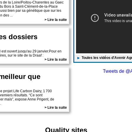
s de la Loire/Poitou-Charentes au Gaec
du Bois à Saint-Clément-de-la-Place
ussi bien par sa génétique que sur les
n des ...
> Lire la suite
es dossiers
est ouvert jusqu'au 29 janvier.Pour en
res, sur le site de la Draaf :
Toules les vidéos d′Avenir Ag
> Lire la suite
Tweets de @A
meilleur que
e projet Life Carbon Dairy, 1 700
remiers résultats. “Ce sont
er maïs”, expose Anne Prigent, de
.
> Lire la suite
Quality sites