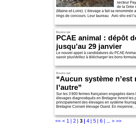
secteur Pay
de la Grée 
(Maine-et-Loire). L’élevage a fait sa renommée a
rings de concours. Leur taureau Avic-sho est l’u
Bovins lait
PCAE animal : dépôt d
jusqu'au 29 janvier
Le nouvel appel à candidatures du PCAE Animal 
savoir plusVeillez à télécharger les bons formulai
Bovins lait
“Aucun système n’est 
l’autre”
Sur les 3 900 fermes françaises engagées dans l
élevages diagnostiqués en Bretagne livrent les p
principalement des élevages en système fourrag
Bretagne Conseil élevage Ouest. En moyenne, ..
<<
<
1 |
2 |
3
|
4 |
5 |
6 |
...
>
>>