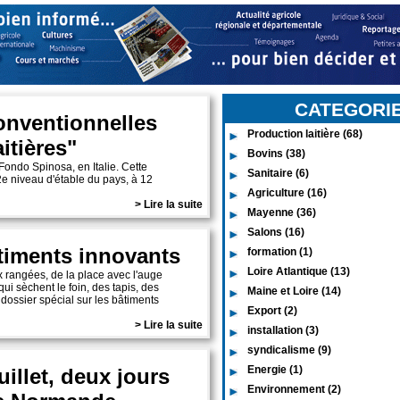
CATEGORI
conventionnelles
Production laitière (68)
itières"
Bovins (38)
Fondo Spinosa, en Italie. Cette
Sanitaire (6)
2e niveau d'étable du pays, à 12
Agriculture (16)
> Lire la suite
Mayenne (36)
Salons (16)
âtiments innovants
formation (1)
Loire Atlantique (13)
x rangées, de la place avec l'auge
i sèchent le foin, des tapis, des
Maine et Loire (14)
dossier spécial sur les bâtiments
Export (2)
> Lire la suite
installation (3)
syndicalisme (9)
Energie (1)
uillet, deux jours
Environnement (2)