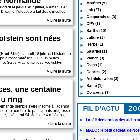
de Normande
Matériel (5)
redi et jeudi 6 et 7 juillet, à Amanlis en
Lait (37)
Dreams, l’élevage a fait des étincelles,
Coopératives (3)
> Lire la suite
OPA (1)
Sarthe (10)
olstein sont nées
culture (1)
Herbe (1)
Salariés (1)
Haut-Rhin), samedi 18 juin, est historique
pe a rassemblé les 120 plus belles
Viande (3)
e, Galys-Vray, et sa réserve, Ashlyn-
Ovins (1)
> Lire la suite
Caprins (2)
Administration (3)
Santé (1)
es, une centaine
Concours (8)
u ring
ormande semble s'être inscrite à l'agenda
FIL D'ACTU
ZO
ée, le nombre de participants progresse.
nne, ils étaient 94, âgés de 4 à 18 ans, à
La télédéclaration des aides an
> Lire la suite
MAEC : le petit cadeau de Noël