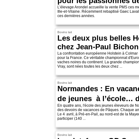
pour les passionnés 
L’élevage Arondel accueille la vente PMS ces merc
Ille-et-Vilaine. Récemment rebaptisé Gaec Laval 
ces dernières années.
Bovins lait
Les deux plus belles H
chez Jean-Paul Bichon
La confrontation européenne Holstein à Colmar (
pour la France. Ce véritable championnat d'Euro
vaches noires du continent. La grande championn
Vray, sont nées toutes les deux chez ...
Bovins lait
Normandes : En vacanc
de jeunes à l’école… d
En quatre ans, l'école des jeunes éleveurs de N
des devoirs de vacances de Pâques. Chaque ann
Le 4 avril, à Pré-en-Pail, au nord-est de la Maye
participer (140 ...
Bovins lait