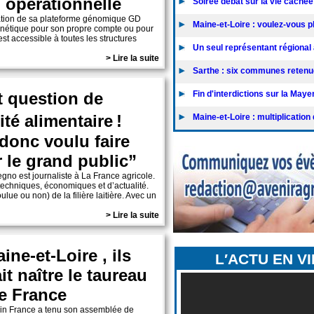
 opérationnelle
Soirée débat sur la vie cachée
tation de sa plateforme génomique GD
Maine-et-Loire : voulez-vous pl
 génétique pour son propre compte ou pour
est accessible à toutes les structures
Un seul représentant régional a
> Lire la suite
Sarthe : six communes retenues
st question de
Fin d'interdictions sur la Maye
ité alimentaire !
Maine-et-Loire : multiplication d
donc voulu faire
r le grand public”
gno est journaliste à La France agricole.
 techniques, économiques et d’actualité.
ulue ou non) de la filière laitière. Avec un
> Lire la suite
ine-et-Loire , ils
L′ACTU EN V
it naître le taureau
e France
ein France a tenu son assemblée de