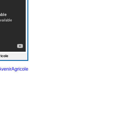
ricole
venirAgricole