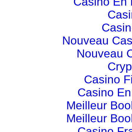
Casino En
Casi
Casin
Nouveau Cas
Nouveau C
Cryp
Casino F
Casino En
Meilleur Boo
Meilleur Boo
Casino Fr