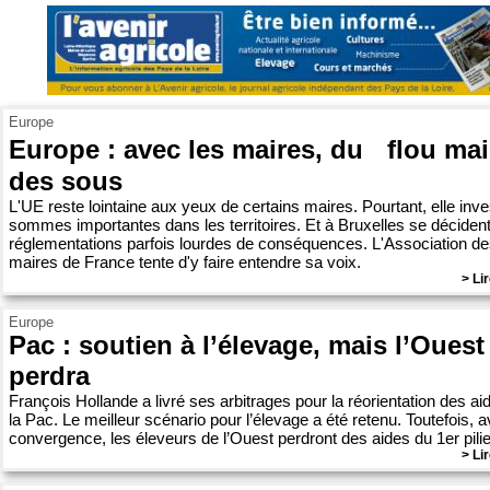
Europe
Europe : avec les maires, du flou ma
des sous
L'UE reste lointaine aux yeux de certains maires. Pourtant, elle inve
sommes importantes dans les territoires. Et à Bruxelles se déciden
réglementations parfois lourdes de conséquences. L'Association d
maires de France tente d'y faire entendre sa voix.
> Lir
Europe
Pac : soutien à l’élevage, mais l’Ouest
perdra
François Hollande a livré ses arbitrages pour la réorientation des ai
la Pac. Le meilleur scénario pour l’élevage a été retenu. Toutefois, a
convergence, les éleveurs de l’Ouest perdront des aides du 1er pilie
> Lir