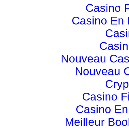
Casino R
Casino En
Casi
Casin
Nouveau Cas
Nouveau C
Cryp
Casino F
Casino En
Meilleur Boo