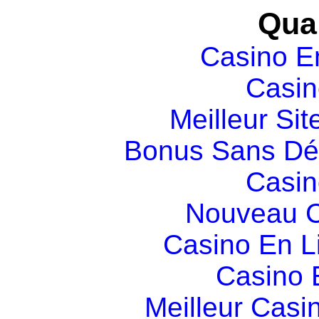
Qual
Casino E
Casin
Meilleur Sit
Bonus Sans Dé
Casin
Nouveau C
Casino En L
Casino 
Meilleur Casi