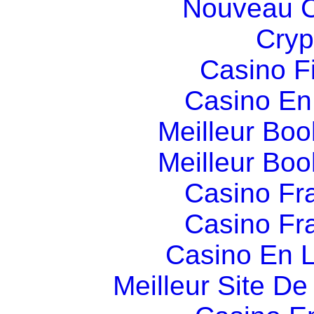
Nouveau C
Cryp
Casino F
Casino En
Meilleur Boo
Meilleur Boo
Casino Fr
Casino Fr
Casino En L
Meilleur Site D