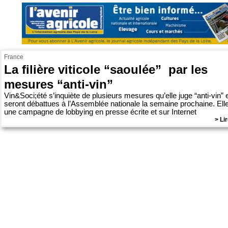
France
La filière viticole “saoulée” par les
mesures “anti-vin”
Vin&Soci;été s’inquiète de plusieurs mesures qu’elle juge “anti-vin” e
seront débattues à l’Assemblée nationale la semaine prochaine. Ell
une campagne de lobbying en presse écrite et sur Internet
> Lir