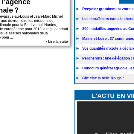
 l'agence
nale ?
Recyclez gratuitement votre an
evassus-au-Louis et Jean-Marc Michel
Les maraîchers nantais cherc
e que devront être les missions de
tionale pour la Biodiversité.Nantes,
200 médaillés angevins au Con
rte européenne pour 2013, a reçu pendant
les 3e assises nationales de la
 pour ...
Maine-et-Loire : 37 communes 
> Lire la suite
Vos quantités d’azote à déclarer
Percherons : une délégation chi
Concours général agricole :les 
Clic clac la belle Rouge !
L′ACTU EN V