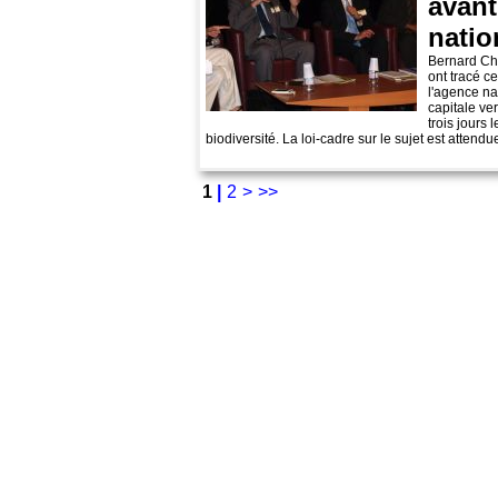
avant
natio
Bernard Ch
ont tracé c
l'agence na
capitale ve
trois jours 
biodiversité. La loi-cadre sur le sujet est attendue
1
|
2
>
>>