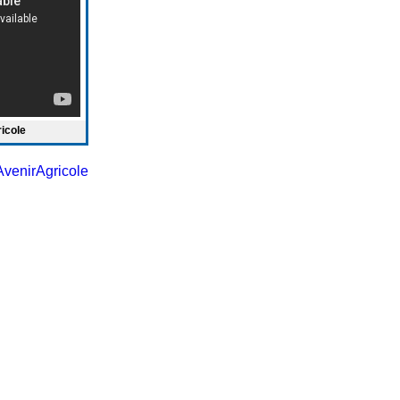
ricole
venirAgricole