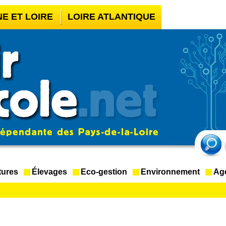
NE ET LOIRE
LOIRE ATLANTIQUE
UR BOOKMAKER HORS ARJEL
LÉGAL
CASINO EN LIGNE FIABLE
tures
Élevages
Eco-gestion
Environnement
Ag