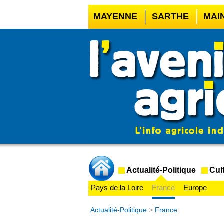
MAYENNE
SARTHE
MAI
CASINO EN LIGNE
MEILLE
CASINO EN LIGNE FRANCE 
CRYPTO CASINO
Actualité-Politique
Cul
Pays de la Loire
France
Europe
Actualité-Politique
>
France