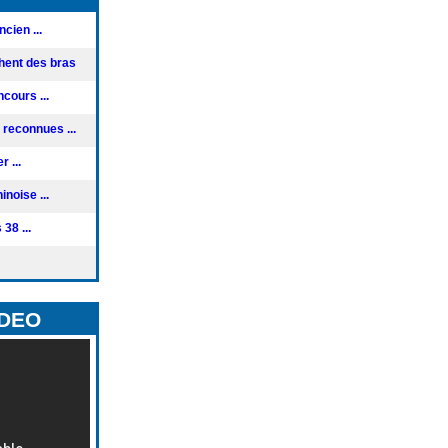
cien ...
hent des bras
cours ...
reconnues ...
 ...
noise ...
38 ...
IDEO