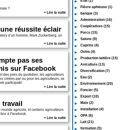
ESB (1)
Fièvre aphteuse (1)
riale ?
> Lire la suite
banque (3)
Administration (16)
Coopératives (15)
’une réussite éclair
Porcs (15)
s story d’un homme, Mark Zuckerberg, un
Salons (9)
> Lire la suite
Caprins (4)
Ovins (4)
Production laitière (15)
ompte pas ses
Aviculture (13)
amis sur Facebook
Diversification (7)
t des joies du quotidien, les agriculteurs
Eau (2)
s créées par ou pour les agriculteurs, se
b participatif.
Environnement (20)
> Lire la suite
Foncier (5)
Export (10)
 travail
Maïs (2)
installation (4)
 monde agricole, et certains agriculteurs
grâce à Facebook.
OPA (6)
> Lire la suite
Lait (21)
formation (5)