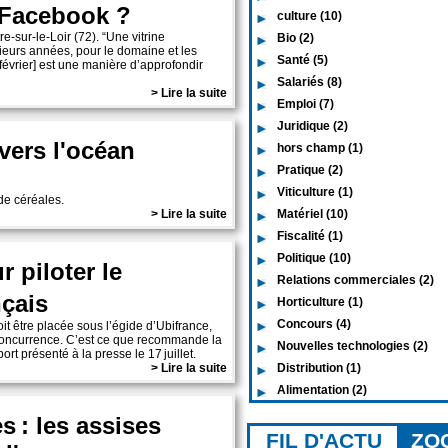
 Facebook ?
culture (10)
e-sur-le-Loir (72). “Une vitrine
Bio (2)
sieurs années, pour le domaine et les
Santé (5)
évrier] est une manière d’approfondir
Salariés (8)
> Lire la suite
Emploi (7)
Juridique (2)
vers l'océan
hors champ (1)
Pratique (2)
Viticulture (1)
de céréales.
> Lire la suite
Matériel (10)
Fiscalité (1)
Politique (10)
 piloter le
Relations commerciales (2)
nçais
Horticulture (1)
Concours (4)
oit être placée sous l’égide d’Ubifrance,
concurrence. C’est ce que recommande la
Nouvelles technologies (2)
t présenté à la presse le 17 juillet.
> Lire la suite
Distribution (1)
Alimentation (2)
s : les assises
FIL D'ACTU
ZO