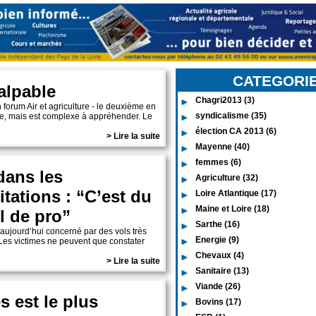
CATEGORI
alpable
Chagri2013 (3)
 forum Air et agriculture - le deuxième en
syndicalisme (35)
nde, mais est complexe à appréhender. Le
élection CA 2013 (6)
> Lire la suite
Mayenne (40)
femmes (6)
dans les
Agriculture (32)
itations : “C’est du
Loire Atlantique (17)
Maine et Loire (18)
il de pro”
Sarthe (16)
 aujourd’hui concerné par des vols très
Energie (9)
Les victimes ne peuvent que constater
Chevaux (4)
> Lire la suite
Sanitaire (13)
Viande (26)
 est le plus
Bovins (17)