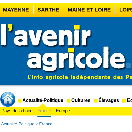
MAYENNE
SARTHE
MAINE ET LOIRE
LOI
CASINO EN LIGNE
MEILLEUR BOOKMAKER HOR
CASINO EN LIGNE FRANCE LÉGAL
CASINO EN 
CRYPTO CASINO
Actualité-Politique
Cultures
Élevages
Ec
Pays de la Loire
France
Europe
Actualité-Politique
>
France