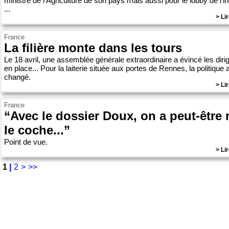
ministre de l'Agriculture de son pays mais aussi pour le lobby de l'in
...
> Lir
France
La filière monte dans les tours
Le 18 avril, une assemblée générale extraordinaire a évincé les diri
en place... Pour la laiterie située aux portes de Rennes, la politique 
changé.
> Lir
France
“Avec le dossier Doux, on a peut-être 
le coche...”
Point de vue.
> Lir
1
|
2
>
>>