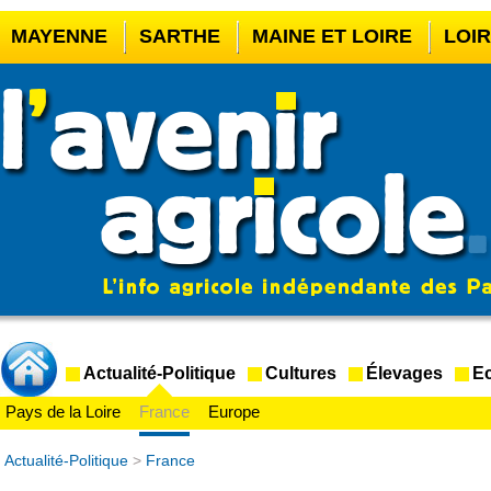
MAYENNE
SARTHE
MAINE ET LOIRE
LOI
CASINO EN LIGNE
MEILLEUR BOOKMAKER HOR
CASINO EN LIGNE FRANCE LÉGAL
CASINO EN 
CRYPTO CASINO
Actualité-Politique
Cultures
Élevages
Ec
Pays de la Loire
France
Europe
Actualité-Politique
>
France