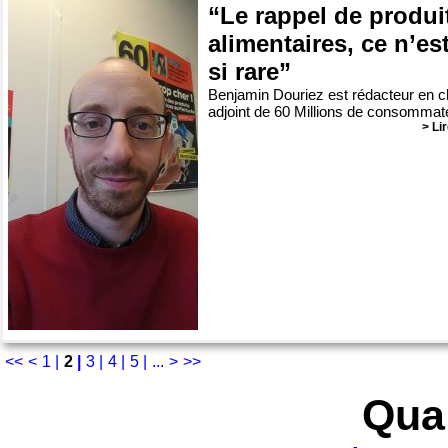
“Le rappel de produi
alimentaires, ce n’es
si rare”
Benjamin Douriez est rédacteur en c
adjoint de 60 Millions de consommat
> Lir
<<
<
1 |
2
|
3 |
4 |
5 |
...
>
>>
Qual