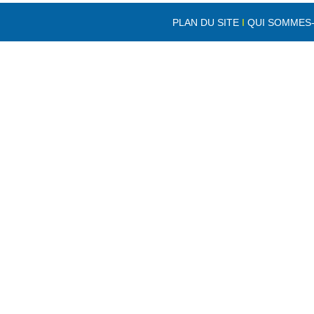
PLAN DU SITE
I
QUI SOMMES