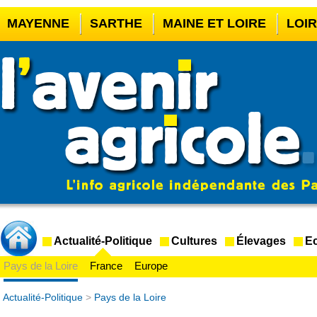
MAYENNE
SARTHE
MAINE ET LOIRE
LOI
CASINO EN LIGNE
MEILLEUR BOOKMAKER HOR
CASINO EN LIGNE FRANCE LÉGAL
CASINO EN 
CRYPTO CASINO
Actualité-Politique
Cultures
Élevages
Ec
Pays de la Loire
France
Europe
Actualité-Politique
>
Pays de la Loire