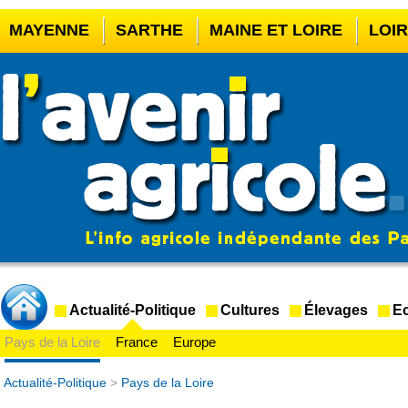
MAYENNE
SARTHE
MAINE ET LOIRE
LOI
CASINO EN LIGNE
MEILLEUR BOOKMAKER HOR
CASINO EN LIGNE FRANCE LÉGAL
CASINO EN 
CRYPTO CASINO
Actualité-Politique
Cultures
Élevages
Ec
Pays de la Loire
France
Europe
Actualité-Politique
>
Pays de la Loire